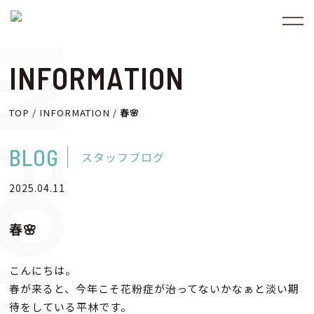
I
N
F
O
R
M
A
T
I
O
N
TOP
/
INFORMATION
/
春🌸
BLOG
スタッフブログ
2025.04.11
春🌸
こんにちは。
春が来ると、今年こそ花粉症が治ってないかなぁと淡い期
待をしている平林です。