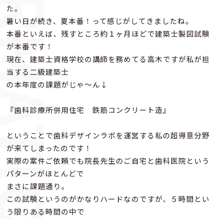
FORMATION
た。
暑い日が続き、夏本番！って感じがしてきましたね。
本番といえば、残すところ約１ヶ月ほどで建築士製図試験
が本番です！
現在、建築士資格学校の講師を務めてる高木ですが私が担
当する二級建築士
の本年度の課題がじゃ～ん↓
『歯科診療所併用住宅 鉄筋コンクリート造』
ということで歯科デザインラボを運営する私の超得意分野
が来てしまったのです！
実際の案件ご依頼でも院長先生のご自宅と歯科医院という
パターンがほとんどで
まさに課題通り。
この試験というのがかなりハードなのですが、５時間とい
う限りある時間の中で