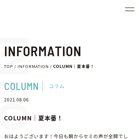
I
N
F
O
R
M
A
T
I
O
N
TOP
/
INFORMATION
/
COLUMN｜夏本番！
COLUMN
コラム
2021.08.06
COLUMN｜夏本番！
おはようございます！今日も朝からセミの声が全開でし